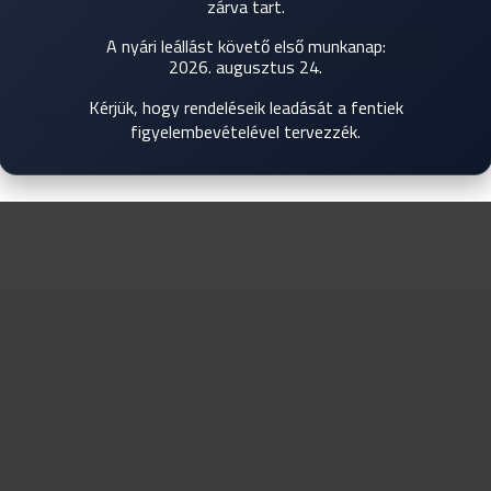
zárva tart.
hozzájárulást adhat.
A nyári leállást követő első munkanap:
További információk
Cookie beállítások
Összes elfogadása
2026. augusztus 24.
ágakő fazettái ihlették. A szálcsiszolt felületű karcsú profilok
Kérjük, hogy rendeléseik leadását a fentiek
elemei lesznek a belső tereknek.
figyelembevételével tervezzék.