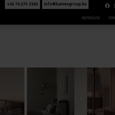
modal-check
+36 70 679 3389
info@kamexgroup.hu
INSPIRÁCIÓK
TER