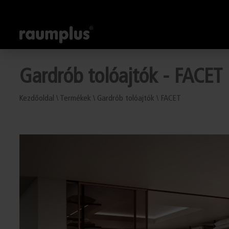
Gardrób tolóajtók - FACET
Kezdőoldal
\
Termékek
\
Gardrób tolóajtók
\
FACET