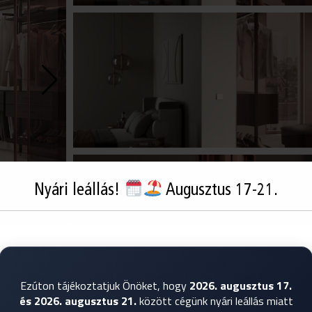
Nyári leállás!
Augusztus 17-21.
Weboldalunkon sütiket használunk, hogy a lehető legmegfelelőbb
élményt nyújtsuk Önnek azáltal, hogy megjegyezzük az Ön
preferenciáit és ismételt látogatásait. A "Mindent elfogadok"
Ezúton tájékoztatjuk Önöket, hogy
2026. augusztus 17.
gombra kattintva Ön hozzájárul MINDEN cookie használatához. A
és 2026. augusztus 21.
között cégünk nyári leállás miatt
"Cookie beállítások" menüpontban azonban ellenőrizhető