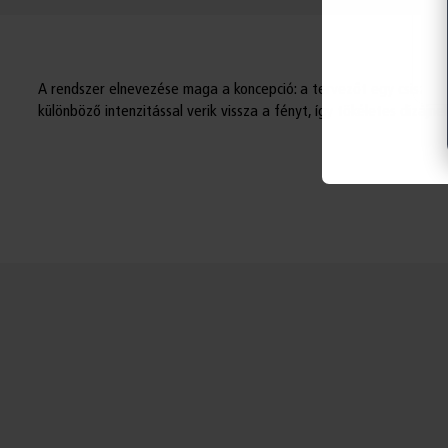
A rendszer elnevezése maga a koncepció: a tervezőt egy csiszolt dr
különböző intenzitással verik vissza a fényt, így tökéletes dizájn