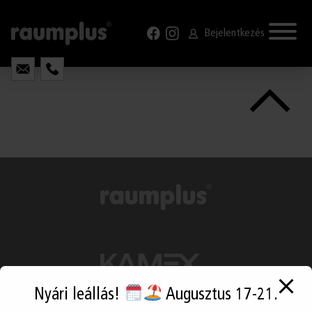
GYIK
modal-check
KAPCSOLAT
Bejelentkezés
Nyári leállás!
Augusztus 17-21.