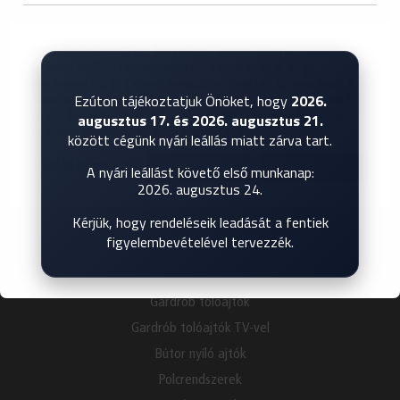
INSPIRÁCIÓK
TERMÉKEK
Weboldalunkon sütiket használunk, hogy a lehető
legmegfelelőbb élményt nyújtsuk Önnek azáltal, hogy
KATALÓGUS
megjegyezzük az Ön preferenciáit és ismételt látogatásait. A
BEMUTATKOZÁS
Ezúton tájékoztatjuk Önöket, hogy
2026.
"Mindent elfogadok" gombra kattintva Ön hozzájárul MINDEN
augusztus 17. és 2026. augusztus 21.
cookie használatához. A "Cookie beállítások" menüpontban
GYIK
azonban ellenőrizhető hozzájárulást adhat.
között cégünk nyári leállás miatt zárva tart.
KAPCSOLAT
További információk
Cookie beállítások
Összes elfogadása
A nyári leállást követő első munkanap:
TERMÉKEK
2026. augusztus 24.
Térelválasztó tolóajtók
Kérjük, hogy rendeléseik leadását a fentiek
Álmennyezetbe süllyesztett tolóajtók
figyelembevételével tervezzék.
Beltéri nyílóajtók
Harmonika ajtók
Gardrób tolóajtók
Gardrób tolóajtók TV-vel
Bútor nyíló ajtók
Polcrendszerek