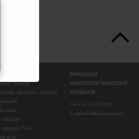
KEK
IMPRESSZUM
lasztó tolóajtók
ADATKEZELÉSI TÁJÉKOZTATÓ
ezetbe süllyesztett tolóajtók
PÁLYÁZATOK
nyílóajtók
Tel: +36 70 679 3389
ka ajtók
E-mail: info@kamexgroup.hu
 tolóajtók
 tolóajtók TV-vel
íló ajtók