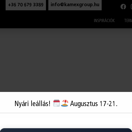
modal-check
+36 70 679 3389
info@kamexgroup.hu
INSPIRÁCIÓK
TER
Nyári leállás!
Augusztus 17-21.
Weboldalunkon sütiket használunk, hogy a lehető legmegfelelőbb