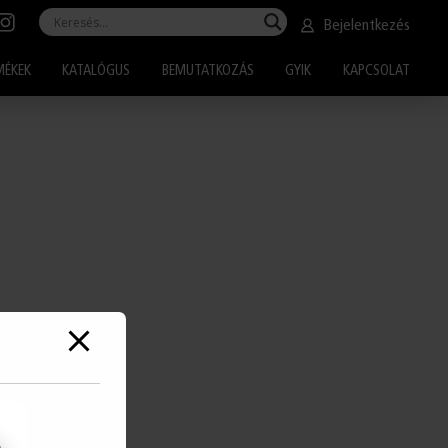
Bejelentkezés
MÉKEK
KATALÓGUS
BEMUTATKOZÁS
GYIK
KAPCSOLAT