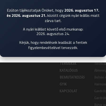
élményt nyújtsuk Önnek azáltal, hogy megjegyezzük az Ön
preferenciáit és ismételt látogatásait. A "Mindent elfogadok"
Ezúton tájékoztatjuk Önöket, hogy
2026. augusztus 17.
gombra kattintva Ön hozzájárul MINDEN cookie használatához. A
és 2026. augusztus 21.
között cégünk nyári leállás miatt
"Cookie beállítások" menüpontban azonban ellenőrizhető
zárva tart.
hozzájárulást adhat.
A nyári leállást követő első munkanap:
További információk
Cookie beállítások
Összes elfogadása
2026. augusztus 24.
Kérjük, hogy rendeléseik leadását a fentiek
figyelembevételével tervezzék.
INSPIRÁCIÓK
TERMÉ
TERMÉKEK
Térelvá
KATALÓGUS
Álmenny
BEMUTATKOZÁS
Beltéri 
GYIK
Harmoni
KAPCSOLAT
Gardrób
Gardrób
Bútor ny