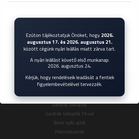
INSPIRÁCIÓK
TERMÉKEK
Weboldalunkon sütiket használunk, hogy a lehető
legmegfelelőbb élményt nyújtsuk Önnek azáltal, hogy
KATALÓGUS
megjegyezzük az Ön preferenciáit és ismételt látogatásait. A
BEMUTATKOZÁS
Ezúton tájékoztatjuk Önöket, hogy
2026.
"Mindent elfogadok" gombra kattintva Ön hozzájárul MINDEN
augusztus 17. és 2026. augusztus 21.
cookie használatához. A "Cookie beállítások" menüpontban
GYIK
azonban ellenőrizhető hozzájárulást adhat.
között cégünk nyári leállás miatt zárva tart.
KAPCSOLAT
További információk
Cookie beállítások
Összes elfogadása
A nyári leállást követő első munkanap:
TERMÉKEK
2026. augusztus 24.
Térelválasztó tolóajtók
Kérjük, hogy rendeléseik leadását a fentiek
Álmennyezetbe süllyesztett tolóajtók
figyelembevételével tervezzék.
Beltéri nyílóajtók
Harmonika ajtók
Gardrób tolóajtók
Gardrób tolóajtók TV-vel
Bútor nyíló ajtók
Polcrendszerek