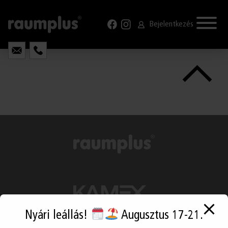
GYIK
modal-check
KAPCSOLAT
Bejelentkezés
Nyári leállás!
Augusztus 17-21.