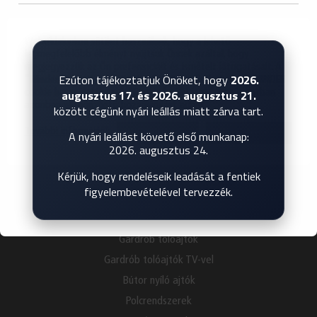
INSPIRÁCIÓK
TERMÉKEK
Weboldalunkon sütiket használunk, hogy a lehető
legmegfelelőbb élményt nyújtsuk Önnek azáltal, hogy
KATALÓGUS
megjegyezzük az Ön preferenciáit és ismételt látogatásait. A
BEMUTATKOZÁS
Ezúton tájékoztatjuk Önöket, hogy
2026.
"Mindent elfogadok" gombra kattintva Ön hozzájárul MINDEN
augusztus 17. és 2026. augusztus 21.
cookie használatához. A "Cookie beállítások" menüpontban
GYIK
azonban ellenőrizhető hozzájárulást adhat.
között cégünk nyári leállás miatt zárva tart.
KAPCSOLAT
További információk
Cookie beállítások
Összes elfogadása
A nyári leállást követő első munkanap:
TERMÉKEK
2026. augusztus 24.
Térelválasztó tolóajtók
Kérjük, hogy rendeléseik leadását a fentiek
Álmennyezetbe süllyesztett tolóajtók
figyelembevételével tervezzék.
Beltéri nyílóajtók
Harmonika ajtók
Gardrób tolóajtók
Gardrób tolóajtók TV-vel
Bútor nyíló ajtók
Polcrendszerek