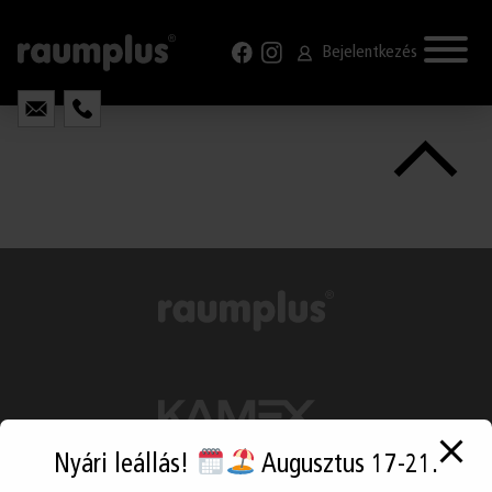
GYIK
modal-check
KAPCSOLAT
Bejelentkezés
Nyári leállás!
Augusztus 17-21.